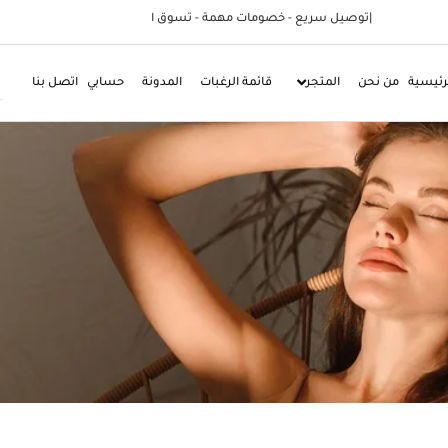
!
ن
ل
ا
ق
و
س
ت
-
ة
م
ه
م
ت
ا
م
و
ص
خ
-
ع
ي
ر
س
ل
ي
ص
و
ت
|
اتصل بنا
حسابي
المدونة
قائمة الرغبات
المتجر
من نحن
الرئيس