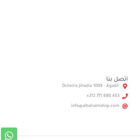
اتصل بنا
Dcheira Jihadia 1009 - Agadir
453 680 771 212+
info@albalsamshop.com