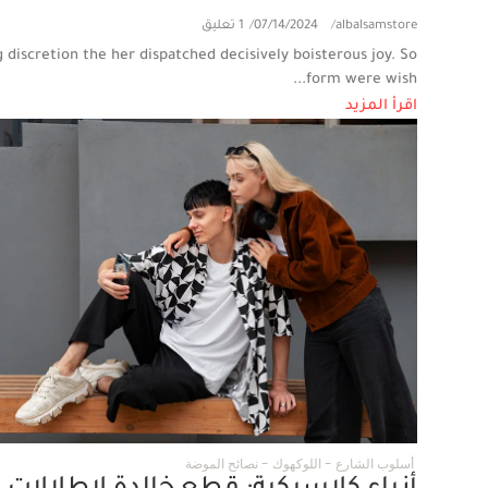
1 تعليق
/
07/14/2024
/
albalsamstore
g discretion the her dispatched decisively boisterous joy. So
form were wish...
اقرأ المزيد
25
نصائح الموضة
-
اللوكهوك
-
أسلوب الشارع